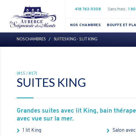
418 763-5308
Sans frais :
1 8
NOS CHAMBRES
BOUFFE ET PLA
Chambres Supérieurs - 2 lits doubles ou 1 lit Queen
Chambres Conforts - Rez-de-Chaussée, 1 lit Queen
NOS CHAMBRES
SUITES KING - 1 LIT KING
/
(#15 / #17)
SUITES KING
Grandes suites avec lit King, bain thérap
avec vue sur la mer.
1 lit King
Salon avec 