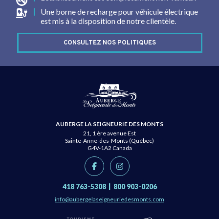
Une borne de recharge pour véhicule électrique
est mis à la disposition de notre clientèle.
CONSULTEZ NOS POLITIQUES
AUBERGE LA SEIGNEURIE DES MONTS
21, 1 ère avenue Est
Sainte-Anne-des-Monts (Québec)
G4V-1A2
Canada
418 763-5308
|
800 903-0206
info@aubergelaseigneuriedesmonts.com